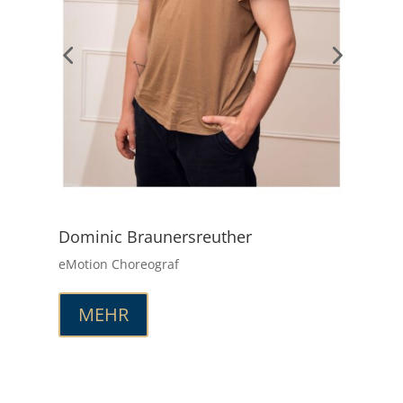
Dominic Braunersreuther
C
eMotion Choreograf
e
MEHR